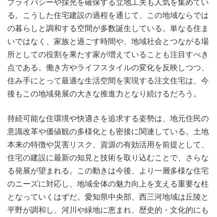
プライバシーや採光を確保する立地工夫も人気を集めてい
る。こうした住宅建設の過程を通じて、この地域ならでは
の暮らしと調和する空間が多数誕生している。単なる住ま
いではなく、家族と過ごす時間や、地域社会とつながる場
所としての役割を果たす家が増えていることも注目すべき
点である。働き方やライフスタイルの変化を反映しつつ、
住み手にとって最適な生活空間を実現する注文住宅は、今
後もこの地域発展の大きな推進力となり続けるだろう。
持続可能な住環境や快適さを追求する姿勢は、地元住民の
意識改革や価値観の多様化とも密接に関連している。土地
本来の特徴や災害リスク、資源の有効活用を前提として、
住宅の建設に最新の知見と技術を取り込むことで、さらな
る発展が望まれる。この動きは今後、より一層多様な住宅
のニーズに対応し、地域全体の魅力向上を支える重要な柱
となっていくはずだ。愛知県中央部、西三河地域は丘陵と
平野が調和し、河川や緑地に恵まれ、歴史的・文化的にも