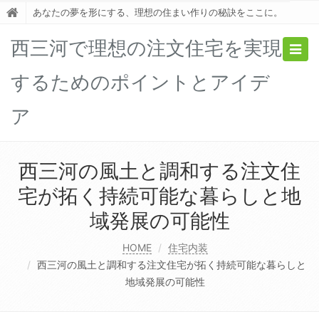
あなたの夢を形にする、理想の住まい作りの秘訣をここに。
西三河で理想の注文住宅を実現
Togg
navig
するためのポイントとアイデ
ア
西三河の風土と調和する注文住
宅が拓く持続可能な暮らしと地
域発展の可能性
HOME
住宅内装
西三河の風土と調和する注文住宅が拓く持続可能な暮らしと
地域発展の可能性