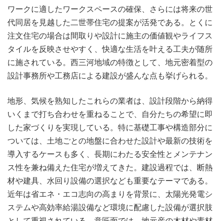
ワークに適したワークスペースの確保、さらには将来の世
代同居を見越した二世帯住宅の提案が活発である。とくに
注文住宅の場合は間取りや設計に施主の価値観やライフス
タイルを反映させやすく、快適な生活を叶える工夫が随所
に施されている。西三河地域の特徴として、地元密着型の
設計事務所や工務店による建設が盛んな点も挙げられる。
地形、気候を熟知したこれらの業者は、設計段階から納得
いくまで打ち合わせを重ねることで、自分たちの希望に即
した家づくりを実現している。特に基礎工事や構造部分に
ついては、土地ごとの地盤に合わせた設計や最新の技術を
導入するケースも多く、長期にわたる安全性とメンテナン
ス性を兼ね備えた住宅が増えてきた。建設過程では、断熱
材や建具、水回り設備の選択なども重要なテーマである。
近年は省エネ・エコ志向の高まりを背景に、太陽光発電シ
ステムや高効率給湯設備など環境に配慮した設備が選択肢
として重視されている。意匠面では、地元産の木材や素材