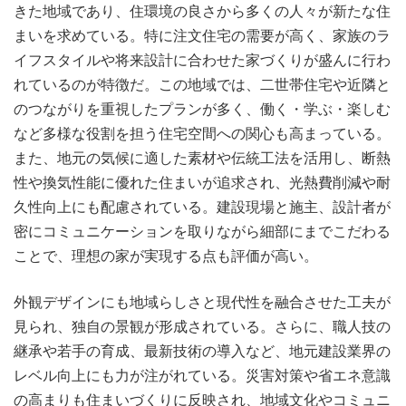
きた地域であり、住環境の良さから多くの人々が新たな住
まいを求めている。特に注文住宅の需要が高く、家族のラ
イフスタイルや将来設計に合わせた家づくりが盛んに行わ
れているのが特徴だ。この地域では、二世帯住宅や近隣と
のつながりを重視したプランが多く、働く・学ぶ・楽しむ
など多様な役割を担う住宅空間への関心も高まっている。
また、地元の気候に適した素材や伝統工法を活用し、断熱
性や換気性能に優れた住まいが追求され、光熱費削減や耐
久性向上にも配慮されている。建設現場と施主、設計者が
密にコミュニケーションを取りながら細部にまでこだわる
ことで、理想の家が実現する点も評価が高い。
外観デザインにも地域らしさと現代性を融合させた工夫が
見られ、独自の景観が形成されている。さらに、職人技の
継承や若手の育成、最新技術の導入など、地元建設業界の
レベル向上にも力が注がれている。災害対策や省エネ意識
の高まりも住まいづくりに反映され、地域文化やコミュニ