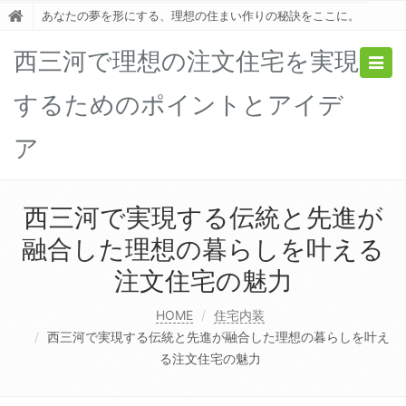
あなたの夢を形にする、理想の住まい作りの秘訣をここに。
西三河で理想の注文住宅を実現
Togg
navig
するためのポイントとアイデ
ア
西三河で実現する伝統と先進が
融合した理想の暮らしを叶える
注文住宅の魅力
HOME
住宅内装
西三河で実現する伝統と先進が融合した理想の暮らしを叶え
る注文住宅の魅力