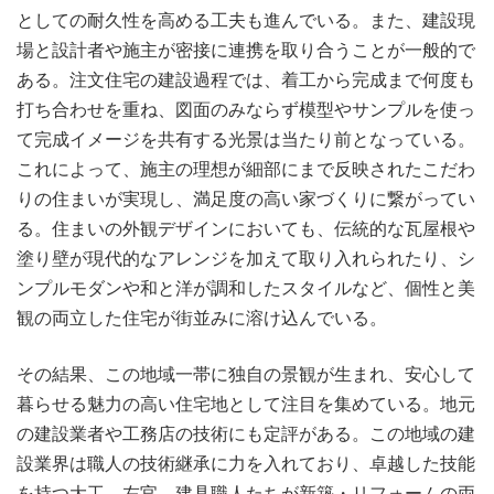
としての耐久性を高める工夫も進んでいる。また、建設現
場と設計者や施主が密接に連携を取り合うことが一般的で
ある。注文住宅の建設過程では、着工から完成まで何度も
打ち合わせを重ね、図面のみならず模型やサンプルを使っ
て完成イメージを共有する光景は当たり前となっている。
これによって、施主の理想が細部にまで反映されたこだわ
りの住まいが実現し、満足度の高い家づくりに繋がってい
る。住まいの外観デザインにおいても、伝統的な瓦屋根や
塗り壁が現代的なアレンジを加えて取り入れられたり、シ
ンプルモダンや和と洋が調和したスタイルなど、個性と美
観の両立した住宅が街並みに溶け込んでいる。
その結果、この地域一帯に独自の景観が生まれ、安心して
暮らせる魅力の高い住宅地として注目を集めている。地元
の建設業者や工務店の技術にも定評がある。この地域の建
設業界は職人の技術継承に力を入れており、卓越した技能
を持つ大工、左官、建具職人たちが新築・リフォームの両