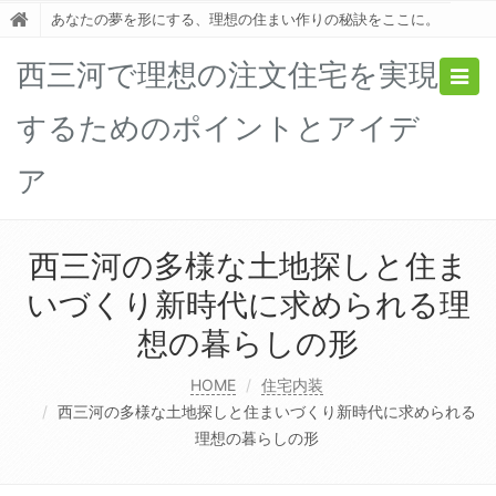
あなたの夢を形にする、理想の住まい作りの秘訣をここに。
西三河で理想の注文住宅を実現
Togg
navig
するためのポイントとアイデ
ア
西三河の多様な土地探しと住ま
いづくり新時代に求められる理
想の暮らしの形
HOME
住宅内装
西三河の多様な土地探しと住まいづくり新時代に求められる
理想の暮らしの形