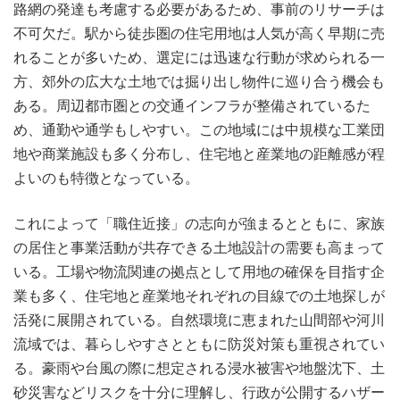
路網の発達も考慮する必要があるため、事前のリサーチは
不可欠だ。駅から徒歩圏の住宅用地は人気が高く早期に売
れることが多いため、選定には迅速な行動が求められる一
方、郊外の広大な土地では掘り出し物件に巡り合う機会も
ある。周辺都市圏との交通インフラが整備されているた
め、通勤や通学もしやすい。この地域には中規模な工業団
地や商業施設も多く分布し、住宅地と産業地の距離感が程
よいのも特徴となっている。
これによって「職住近接」の志向が強まるとともに、家族
の居住と事業活動が共存できる土地設計の需要も高まって
いる。工場や物流関連の拠点として用地の確保を目指す企
業も多く、住宅地と産業地それぞれの目線での土地探しが
活発に展開されている。自然環境に恵まれた山間部や河川
流域では、暮らしやすさとともに防災対策も重視されてい
る。豪雨や台風の際に想定される浸水被害や地盤沈下、土
砂災害などリスクを十分に理解し、行政が公開するハザー