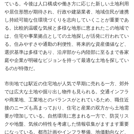
ている。今後は人口構成や働き方に応じた新しい土地利用
や居住形態が期待され、行政や建築業者、地域住民が連携
し持続可能な住環境づくりを志向していくことが重要であ
る。比較的温暖な気候と多様な地形に恵まれたこの地域で
は、住宅や事業拠点としての土地探しが活発に行われてい
る。住みやすさや通勤の利便性、将来的な資産価値など、
選択基準は多様であり、沿岸部から内陸部に至るまで各家
庭や企業が明確なビジョンを持って最適な土地を探してい
るのが特徴だ。
市街地では駅近の住宅地が人気で早期に売れる一方、郊外
では広大な土地や掘り出し物件も見られる。交通インフラ
や商業地、工業地とのバランスがとれているため、職住近
接のニーズも高まっており、住宅と産業の双方から土地需
要が増加している。自然環境に恵まれる一方で、防災リス
クや地盤、気候の特性を考慮した情報収集がますます重要
になっている。都市計画やインフラ整備、地価動向など、