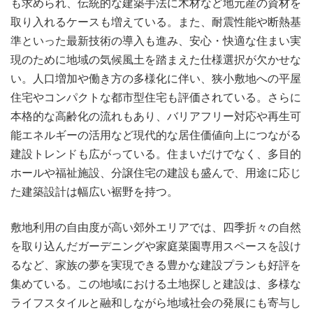
も求められ、伝統的な建築手法に木材など地元産の資材を
取り入れるケースも増えている。また、耐震性能や断熱基
準といった最新技術の導入も進み、安心・快適な住まい実
現のために地域の気候風土を踏まえた仕様選択が欠かせな
い。人口増加や働き方の多様化に伴い、狭小敷地への平屋
住宅やコンパクトな都市型住宅も評価されている。さらに
本格的な高齢化の流れもあり、バリアフリー対応や再生可
能エネルギーの活用など現代的な居住価値向上につながる
建設トレンドも広がっている。住まいだけでなく、多目的
ホールや福祉施設、分譲住宅の建設も盛んで、用途に応じ
た建築設計は幅広い裾野を持つ。
敷地利用の自由度が高い郊外エリアでは、四季折々の自然
を取り込んだガーデニングや家庭菜園専用スペースを設け
るなど、家族の夢を実現できる豊かな建設プランも好評を
集めている。この地域における土地探しと建設は、多様な
ライフスタイルと融和しながら地域社会の発展にも寄与し